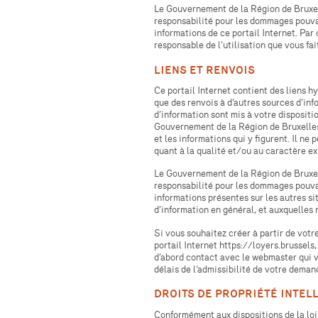
FAIRE LE TEST
Le Gouvernement de la Région de Bruxel
responsabilité pour les dommages pouvan
informations de ce portail Internet. Pa
responsable de l’utilisation que vous fa
À PROPOS DES LOYE
LIENS ET RENVOIS
RÉFÉRENCE
Ce portail Internet contient des liens hy
que des renvois à d’autres sources d’inf
d’information sont mis à votre dispositio
Gouvernement de la Région de Bruxelles
BASE LÉGALE
et les informations qui y figurent. Il ne
quant à la qualité et/​ou au caractère e
Le Gouvernement de la Région de Bruxel
responsabilité pour les dommages pouvan
QUESTIONS RÉPONS
informations présentes sur les autres si
d’information en général, et auxquelles 
Si vous souhaitez créer à partir de votre
portail Internet https://loyers.brussels
d’abord contact avec le webmaster qui v
délais de l’admissibilité de votre deman
DROITS DE PROPRIÉTÉ INTEL
Conformément aux dispositions de la loi 