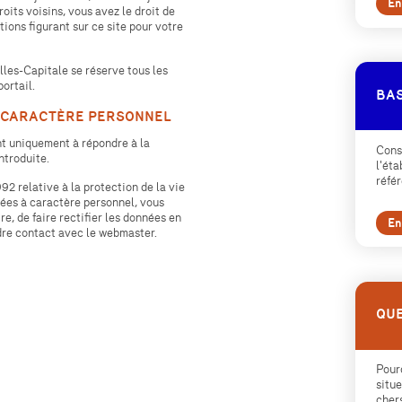
En
roits voisins, vous avez le droit de
tions figurant sur ce site pour votre
les-Capitale se réserve tous les
portail.
BAS
 CARACTÈRE PERSONNEL
nt uniquement à répondre à la
Consu
ntroduite.
l'éta
réfé
2 relative à la protection de la vie
nées à caractère personnel, vous
re, de faire rectifier les données en
En
ndre contact avec le webmaster.
QUE
Pour
situe
chers