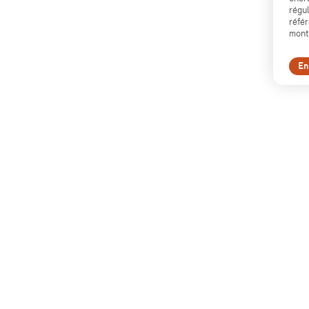
régu
référ
monta
En