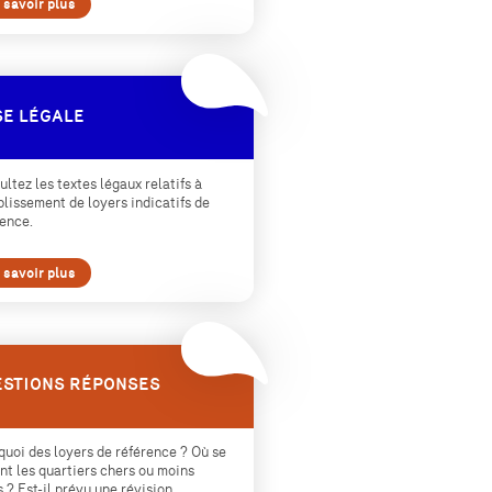
 savoir plus
E LÉGALE
ltez les textes légaux relatifs à
blissement de loyers indicatifs de
rence.
 savoir plus
STIONS RÉPONSES
quoi des loyers de référence ? Où se
nt les quartiers chers ou moins
 ? Est-il prévu une révision