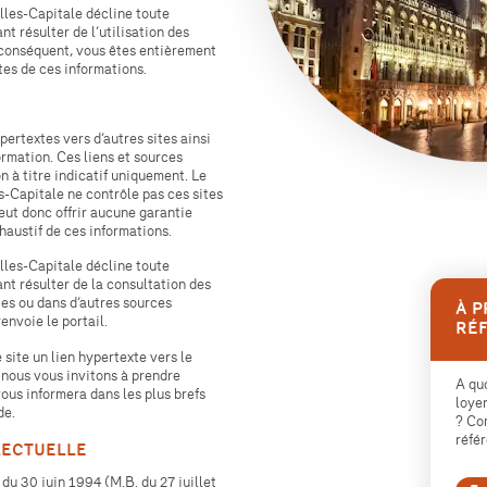
les-Capitale décline toute
t résulter de l’utilisation des
r conséquent, vous êtes entièrement
ites de ces informations.
RS DE
pertextes vers d’autres sites ainsi
ormation. Ces liens et sources
n à titre indicatif uniquement. Le
-Capitale ne contrôle pas ces sites
 peut donc offrir aucune garantie
xhaustif de ces informations.
les-Capitale décline toute
t résulter de la consultation des
ES
tes ou dans d’autres sources
À P
renvoie le portail.
RÉ
 site un lien hypertexte vers le
, nous vous invitons à prendre
A quo
ous informera dans les plus brefs
loyer
de.
? Co
réfé
LECTUELLE
du 30 juin 1994 (M.B. du 27 juillet